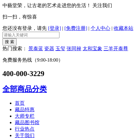
中藝堂荣，让古老的艺术走进您的生活！
关注我们
扫一扫，有惊喜
您还没有登录，请先
[登录]
|
[免费注册]
|
个人中心
|
收藏本站
热门搜索：
景泰蓝
瓷器
玉玺
张同禄
太和宝象
三羊开泰尊
免费服务热线（9:00-18:00）
400-000-3229
全部商品分类
首页
藏品特惠
大师专栏
藏品图书馆
行业热点
关于我们