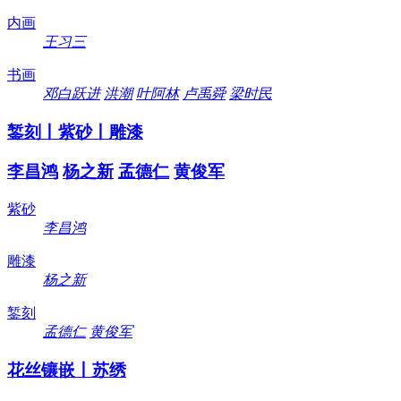
内画
王习三
书画
邓白跃进
洪潮
叶阿林
卢禹舜
梁时民
錾刻丨紫砂丨雕漆
李昌鸿
杨之新
孟德仁
黄俊军
紫砂
李昌鸿
雕漆
杨之新
錾刻
孟德仁
黄俊军
花丝镶嵌丨苏绣