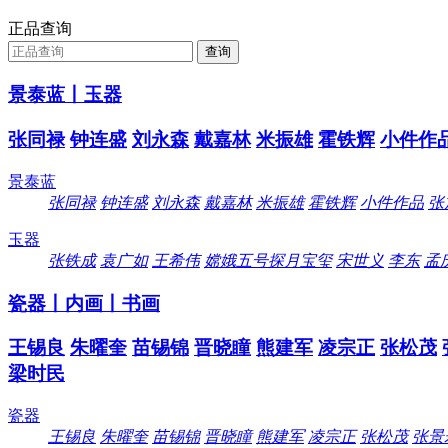
正品查询
景泰蓝丨玉器
张同禄
钟连盛
刘永森
戴嘉林
米振雄
霍铁辉
小件作
景泰蓝
张同禄
钟连盛
刘永森
戴嘉林
米振雄
霍铁辉
小件作品
张
玉器
张铁成
袁广如
王希伟
嫦娥五号探月宝玺
宋世义
李东
孟
瓷器丨内画丨书画
王锡良
朱曜奎
苗锡锦
晋晓瞳
熊建军
凌宗正
张松茂
梁时民
瓷器
王锡良
朱曜奎
苗锡锦
晋晓瞳
熊建军
凌宗正
张松茂
张景