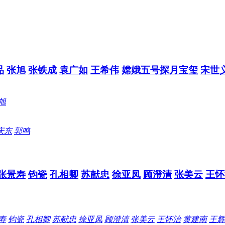
品
张旭
张铁成
袁广如
王希伟
嫦娥五号探月宝玺
宋世
旭
庆东
郭鸣
张景寿
钧瓷
孔相卿
苏献忠
徐亚凤
顾澄清
张美云
王怀
寿
钧瓷
孔相卿
苏献忠
徐亚凤
顾澄清
张美云
王怀治
黄建南
王辉