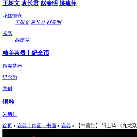
王树文
袁长君
赵春明
姚建萍
花丝镶嵌
王树文
袁长君
赵春明
苏绣
姚建萍
精美茶器丨纪念币
精美茶器
纪念币
文创
铜雕
朱炳仁
首页
瓷器丨内画丨书画
瓷器
【中藝堂】 阳士琦 《九龙
>
>
>