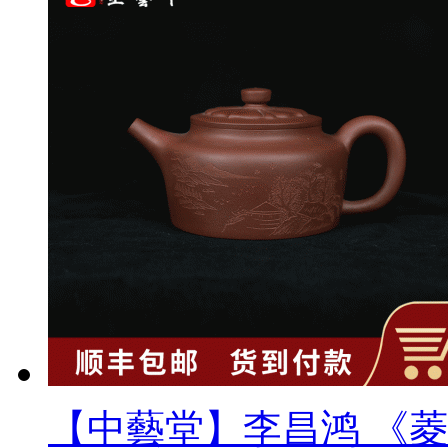
【中藝堂】李昌鸿 《菱花