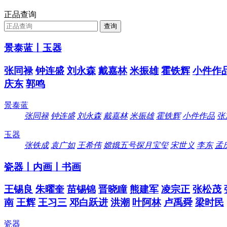
正品查询
景泰蓝丨玉器
张同禄
钟连盛
刘永森
戴嘉林
米振雄
霍铁辉
小件作
庆东
郭鸣
景泰蓝
张同禄
钟连盛
刘永森
戴嘉林
米振雄
霍铁辉
小件作品
张
玉器
张铁成
袁广如
王希伟
嫦娥五号探月宝玺
宋世义
李东
孟
瓷器丨内画丨书画
王锡良
朱曜奎
苗锡锦
晋晓瞳
熊建军
凌宗正
张松茂
南
王辉
王习三
邓白跃进
洪潮
叶阿林
卢禹舜
梁时民
瓷器