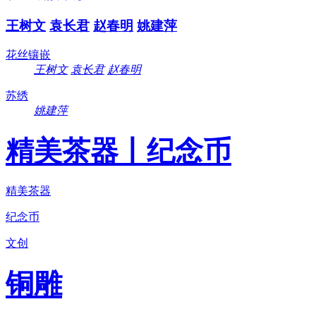
王树文
袁长君
赵春明
姚建萍
花丝镶嵌
王树文
袁长君
赵春明
苏绣
姚建萍
精美茶器丨纪念币
精美茶器
纪念币
文创
铜雕