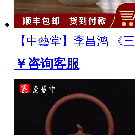
【中藝堂】李昌鸿 《三友壶
￥咨询客服