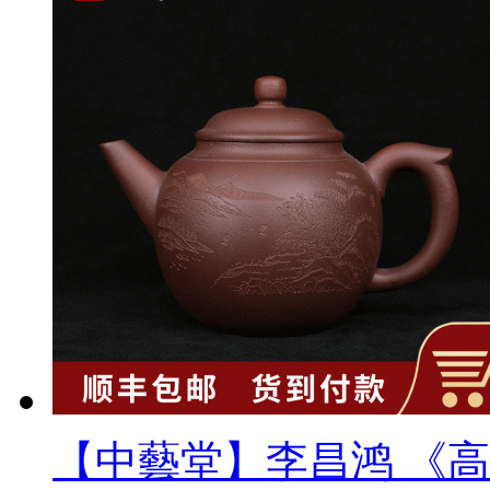
【中藝堂】李昌鸿 《高德