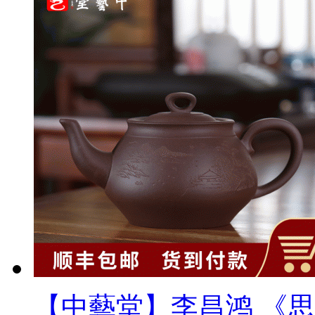
【中藝堂】李昌鸿 《思源