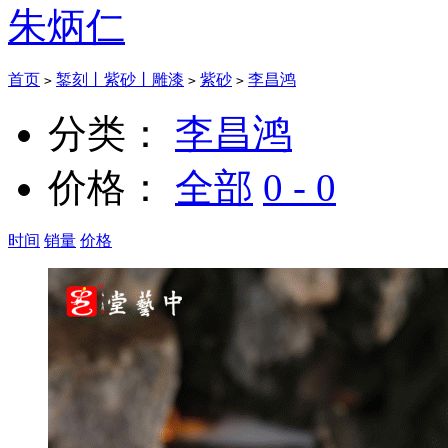
朱炳仁
首页
錾刻丨紫砂丨雕漆
紫砂
李昌鸿
>
>
>
分类：
李昌鸿
价格：
全部
0 - 0
时间
销量
价格