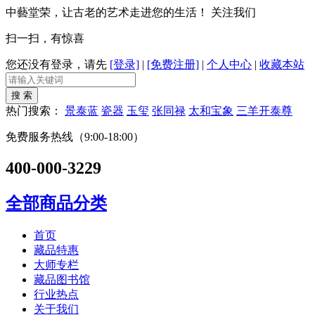
中藝堂荣，让古老的艺术走进您的生活！
关注我们
扫一扫，有惊喜
您还没有登录，请先
[登录]
|
[免费注册]
|
个人中心
|
收藏本站
热门搜索：
景泰蓝
瓷器
玉玺
张同禄
太和宝象
三羊开泰尊
免费服务热线（9:00-18:00）
400-000-3229
全部商品分类
首页
藏品特惠
大师专栏
藏品图书馆
行业热点
关于我们