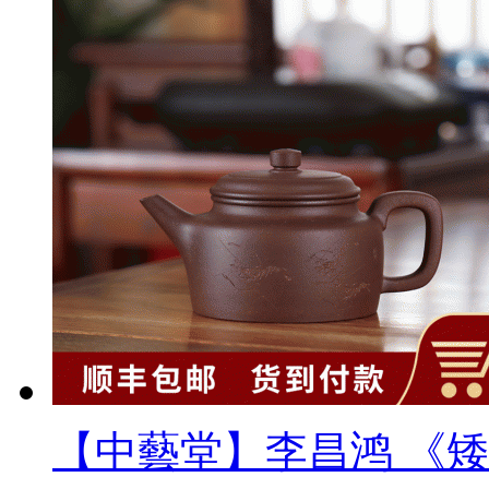
【中藝堂】李昌鸿 《矮掇