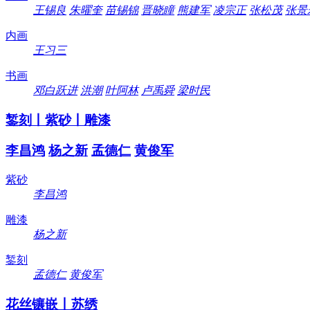
王锡良
朱曜奎
苗锡锦
晋晓瞳
熊建军
凌宗正
张松茂
张景
内画
王习三
书画
邓白跃进
洪潮
叶阿林
卢禹舜
梁时民
錾刻丨紫砂丨雕漆
李昌鸿
杨之新
孟德仁
黄俊军
紫砂
李昌鸿
雕漆
杨之新
錾刻
孟德仁
黄俊军
花丝镶嵌丨苏绣