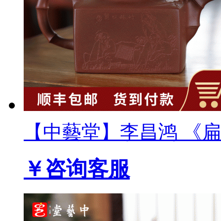
【中藝堂】李昌鸿 《扁四
￥咨询客服