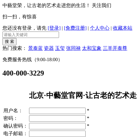
中藝堂荣，让古老的艺术走进您的生活！
关注我们
扫一扫，有惊喜
您还没有登录，请先
[登录]
|
[免费注册]
|
个人中心
|
收藏本站
热门搜索：
景泰蓝
瓷器
玉玺
张同禄
太和宝象
三羊开泰尊
免费服务热线（9:00-18:00）
400-000-3229
北京·中藝堂官网·让古老的艺术走
用户名：
*
密码：
*
确认密码：
*
电子邮箱：