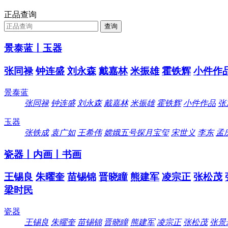
正品查询
景泰蓝丨玉器
张同禄
钟连盛
刘永森
戴嘉林
米振雄
霍铁辉
小件作
景泰蓝
张同禄
钟连盛
刘永森
戴嘉林
米振雄
霍铁辉
小件作品
张
玉器
张铁成
袁广如
王希伟
嫦娥五号探月宝玺
宋世义
李东
孟
瓷器丨内画丨书画
王锡良
朱曜奎
苗锡锦
晋晓瞳
熊建军
凌宗正
张松茂
梁时民
瓷器
王锡良
朱曜奎
苗锡锦
晋晓瞳
熊建军
凌宗正
张松茂
张景