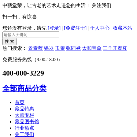
中藝堂荣，让古老的艺术走进您的生活！
关注我们
扫一扫，有惊喜
您还没有登录，请先
[登录]
|
[免费注册]
|
个人中心
|
收藏本站
热门搜索：
景泰蓝
瓷器
玉玺
张同禄
太和宝象
三羊开泰尊
免费服务热线（9:00-18:00）
400-000-3229
全部商品分类
首页
藏品特惠
大师专栏
藏品图书馆
行业热点
关于我们