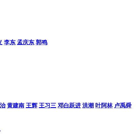
义
李东
孟庆东
郭鸣
治
黄建南
王辉
王习三
邓白跃进
洪潮
叶阿林
卢禹舜