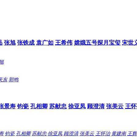
品
张旭
张铁成
袁广如
王希伟
嫦娥五号探月宝玺
宋世
旭
庆东
郭鸣
张景寿
钧瓷
孔相卿
苏献忠
徐亚凤
顾澄清
张美云
王怀
寿
钧瓷
孔相卿
苏献忠
徐亚凤
顾澄清
张美云
王怀治
黄建南
王辉