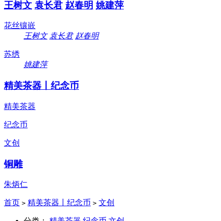
王树文
袁长君
赵春明
姚建萍
花丝镶嵌
王树文
袁长君
赵春明
苏绣
姚建萍
精美茶器丨纪念币
精美茶器
纪念币
文创
铜雕
朱炳仁
首页
精美茶器丨纪念币
文创
>
>
分类：
精美茶器
纪念币
文创