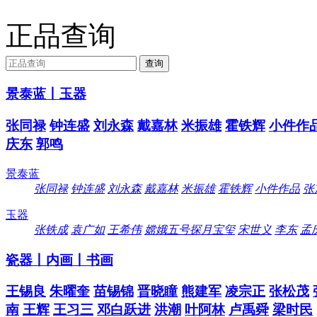
正品查询
景泰蓝丨玉器
张同禄
钟连盛
刘永森
戴嘉林
米振雄
霍铁辉
小件作
庆东
郭鸣
景泰蓝
张同禄
钟连盛
刘永森
戴嘉林
米振雄
霍铁辉
小件作品
张
玉器
张铁成
袁广如
王希伟
嫦娥五号探月宝玺
宋世义
李东
孟
瓷器丨内画丨书画
王锡良
朱曜奎
苗锡锦
晋晓瞳
熊建军
凌宗正
张松茂
南
王辉
王习三
邓白跃进
洪潮
叶阿林
卢禹舜
梁时民