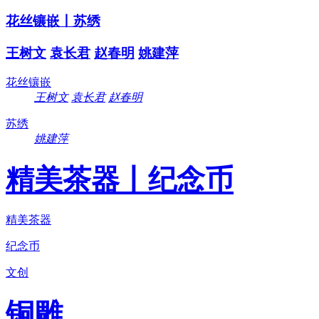
花丝镶嵌丨苏绣
王树文
袁长君
赵春明
姚建萍
花丝镶嵌
王树文
袁长君
赵春明
苏绣
姚建萍
精美茶器丨纪念币
精美茶器
纪念币
文创
铜雕