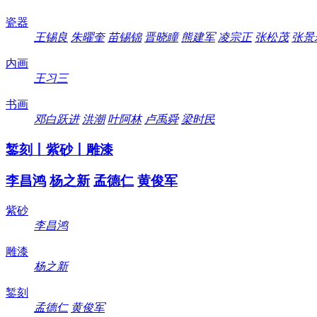
瓷器
王锡良
朱曜奎
苗锡锦
晋晓瞳
熊建军
凌宗正
张松茂
张景
内画
王习三
书画
邓白跃进
洪潮
叶阿林
卢禹舜
梁时民
錾刻丨紫砂丨雕漆
李昌鸿
杨之新
孟德仁
黄俊军
紫砂
李昌鸿
雕漆
杨之新
錾刻
孟德仁
黄俊军