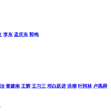
义
李东
孟庆东
郭鸣
治
黄建南
王辉
王习三
邓白跃进
洪潮
叶阿林
卢禹舜