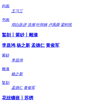
内画
王习三
书画
邓白跃进
洪潮
叶阿林
卢禹舜
梁时民
錾刻丨紫砂丨雕漆
李昌鸿
杨之新
孟德仁
黄俊军
紫砂
李昌鸿
雕漆
杨之新
錾刻
孟德仁
黄俊军
花丝镶嵌丨苏绣