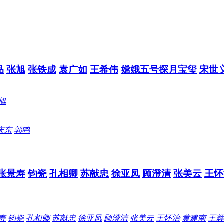
品
张旭
张铁成
袁广如
王希伟
嫦娥五号探月宝玺
宋世
旭
庆东
郭鸣
张景寿
钧瓷
孔相卿
苏献忠
徐亚凤
顾澄清
张美云
王怀
寿
钧瓷
孔相卿
苏献忠
徐亚凤
顾澄清
张美云
王怀治
黄建南
王辉