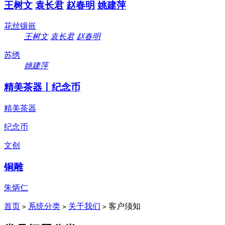
王树文
袁长君
赵春明
姚建萍
花丝镶嵌
王树文
袁长君
赵春明
苏绣
姚建萍
精美茶器丨纪念币
精美茶器
纪念币
文创
铜雕
朱炳仁
首页
系统分类
关于我们
客户须知
>
>
>