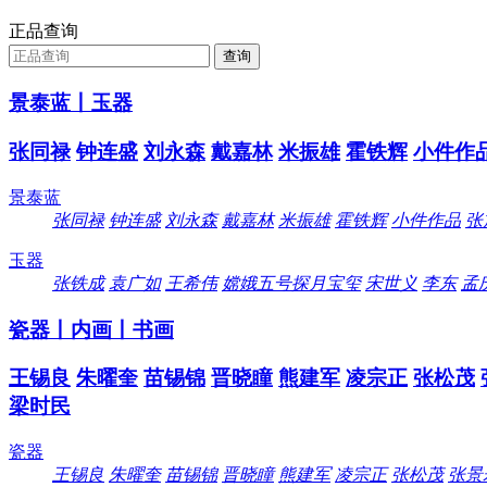
正品查询
景泰蓝丨玉器
张同禄
钟连盛
刘永森
戴嘉林
米振雄
霍铁辉
小件作
景泰蓝
张同禄
钟连盛
刘永森
戴嘉林
米振雄
霍铁辉
小件作品
张
玉器
张铁成
袁广如
王希伟
嫦娥五号探月宝玺
宋世义
李东
孟
瓷器丨内画丨书画
王锡良
朱曜奎
苗锡锦
晋晓瞳
熊建军
凌宗正
张松茂
梁时民
瓷器
王锡良
朱曜奎
苗锡锦
晋晓瞳
熊建军
凌宗正
张松茂
张景