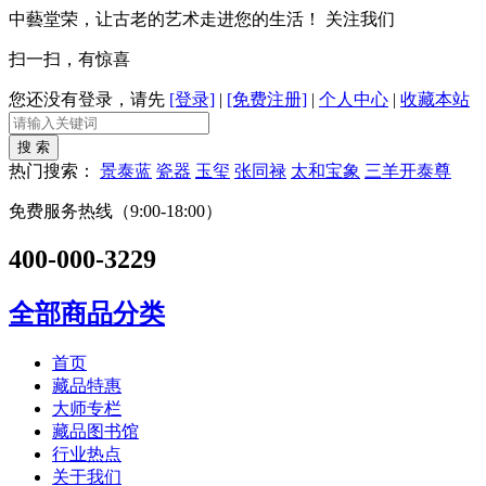
中藝堂荣，让古老的艺术走进您的生活！
关注我们
扫一扫，有惊喜
您还没有登录，请先
[登录]
|
[免费注册]
|
个人中心
|
收藏本站
热门搜索：
景泰蓝
瓷器
玉玺
张同禄
太和宝象
三羊开泰尊
免费服务热线（9:00-18:00）
400-000-3229
全部商品分类
首页
藏品特惠
大师专栏
藏品图书馆
行业热点
关于我们