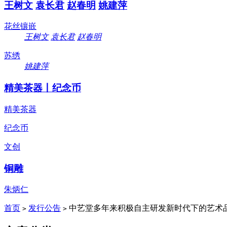
王树文
袁长君
赵春明
姚建萍
花丝镶嵌
王树文
袁长君
赵春明
苏绣
姚建萍
精美茶器丨纪念币
精美茶器
纪念币
文创
铜雕
朱炳仁
首页
发行公告
中艺堂多年来积极自主研发新时代下的艺术
>
>