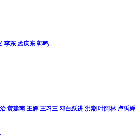
义
李东
孟庆东
郭鸣
治
黄建南
王辉
王习三
邓白跃进
洪潮
叶阿林
卢禹舜