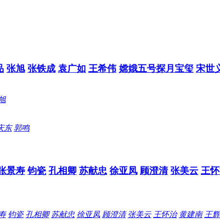
品
张旭
张铁成
袁广如
王希伟
嫦娥五号探月宝玺
宋世
旭
庆东
郭鸣
张景寿
钧瓷
孔相卿
苏献忠
徐亚凤
顾澄清
张美云
王怀
寿
钧瓷
孔相卿
苏献忠
徐亚凤
顾澄清
张美云
王怀治
黄建南
王辉