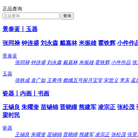
正品查询
景泰蓝丨玉器
张同禄
钟连盛
刘永森
戴嘉林
米振雄
霍铁辉
小件作
景泰蓝
张同禄
钟连盛
刘永森
戴嘉林
米振雄
霍铁辉
小件作品
张
玉器
张铁成
袁广如
王希伟
嫦娥五号探月宝玺
宋世义
李东
孟
瓷器丨内画丨书画
王锡良
朱曜奎
苗锡锦
晋晓瞳
熊建军
凌宗正
张松茂
梁时民
瓷器
王锡良
朱曜奎
苗锡锦
晋晓瞳
熊建军
凌宗正
张松茂
张景