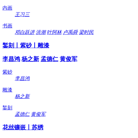
内画
王习三
书画
邓白跃进
洪潮
叶阿林
卢禹舜
梁时民
錾刻丨紫砂丨雕漆
李昌鸿
杨之新
孟德仁
黄俊军
紫砂
李昌鸿
雕漆
杨之新
錾刻
孟德仁
黄俊军
花丝镶嵌丨苏绣