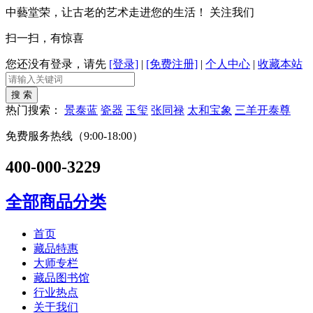
中藝堂荣，让古老的艺术走进您的生活！
关注我们
扫一扫，有惊喜
您还没有登录，请先
[登录]
|
[免费注册]
|
个人中心
|
收藏本站
热门搜索：
景泰蓝
瓷器
玉玺
张同禄
太和宝象
三羊开泰尊
免费服务热线（9:00-18:00）
400-000-3229
全部商品分类
首页
藏品特惠
大师专栏
藏品图书馆
行业热点
关于我们