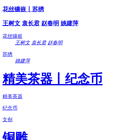
花丝镶嵌丨苏绣
王树文
袁长君
赵春明
姚建萍
花丝镶嵌
王树文
袁长君
赵春明
苏绣
姚建萍
精美茶器丨纪念币
精美茶器
纪念币
文创
铜雕