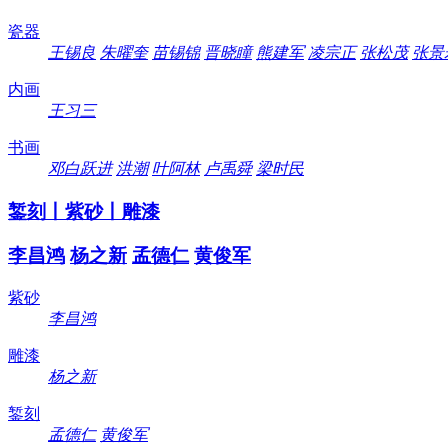
瓷器
王锡良
朱曜奎
苗锡锦
晋晓瞳
熊建军
凌宗正
张松茂
张景
内画
王习三
书画
邓白跃进
洪潮
叶阿林
卢禹舜
梁时民
錾刻丨紫砂丨雕漆
李昌鸿
杨之新
孟德仁
黄俊军
紫砂
李昌鸿
雕漆
杨之新
錾刻
孟德仁
黄俊军