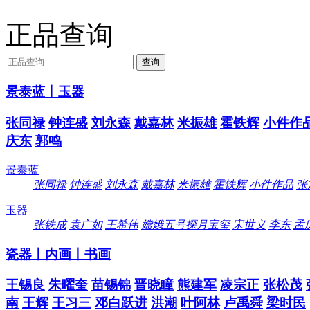
正品查询
景泰蓝丨玉器
张同禄
钟连盛
刘永森
戴嘉林
米振雄
霍铁辉
小件作
庆东
郭鸣
景泰蓝
张同禄
钟连盛
刘永森
戴嘉林
米振雄
霍铁辉
小件作品
张
玉器
张铁成
袁广如
王希伟
嫦娥五号探月宝玺
宋世义
李东
孟
瓷器丨内画丨书画
王锡良
朱曜奎
苗锡锦
晋晓瞳
熊建军
凌宗正
张松茂
南
王辉
王习三
邓白跃进
洪潮
叶阿林
卢禹舜
梁时民