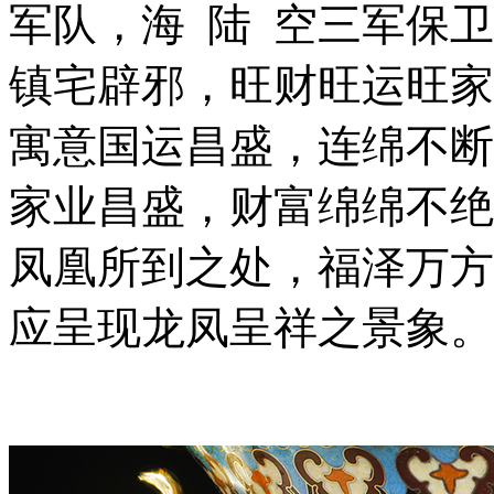
军队，海 陆 空三军保
镇宅辟邪，旺财旺运旺家
寓意国运昌盛，连绵不断
家业昌盛，财富绵绵不绝
凤凰所到之处，福泽万方
应呈现龙凤呈祥之景象。