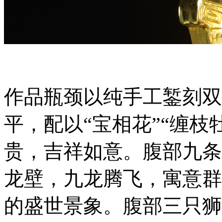
作品瓶颈以纯手工錾刻双
平，配以
“宝相花”“缠
贵，吉祥如意。腹部九条
龙壁，九龙腾飞，寓意群
的盛世景象。腹部三只狮