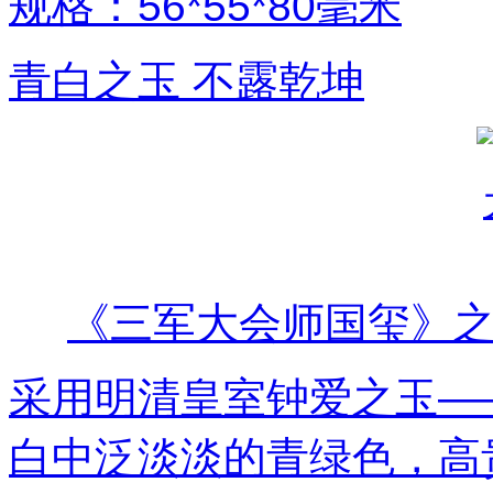
规格：56*55*80毫米
青白之玉 不露乾坤
《三军大会师国玺》
采用明清皇室钟爱之玉—
白中泛淡淡的青绿色，高