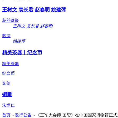
王树文
袁长君
赵春明
姚建萍
花丝镶嵌
王树文
袁长君
赵春明
苏绣
姚建萍
精美茶器丨纪念币
精美茶器
纪念币
文创
铜雕
朱炳仁
首页
发行公告
《三军大会师·国玺》在中国国家博物馆正式
>
>