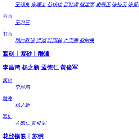
王锡良
朱曜奎
苗锡锦
晋晓瞳
熊建军
凌宗正
张松茂
张景
内画
王习三
书画
邓白跃进
洪潮
叶阿林
卢禹舜
梁时民
錾刻丨紫砂丨雕漆
李昌鸿
杨之新
孟德仁
黄俊军
紫砂
李昌鸿
雕漆
杨之新
錾刻
孟德仁
黄俊军
花丝镶嵌丨苏绣