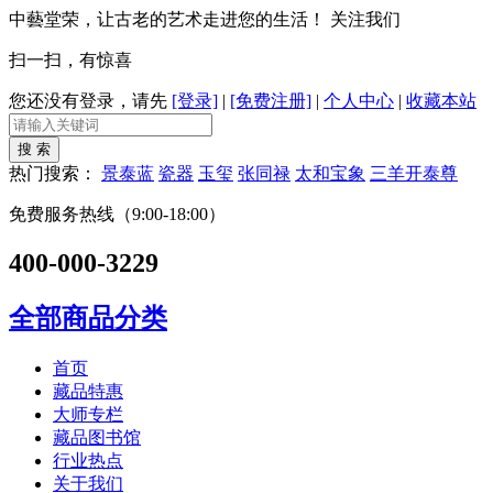
中藝堂荣，让古老的艺术走进您的生活！
关注我们
扫一扫，有惊喜
您还没有登录，请先
[登录]
|
[免费注册]
|
个人中心
|
收藏本站
热门搜索：
景泰蓝
瓷器
玉玺
张同禄
太和宝象
三羊开泰尊
免费服务热线（9:00-18:00）
400-000-3229
全部商品分类
首页
藏品特惠
大师专栏
藏品图书馆
行业热点
关于我们