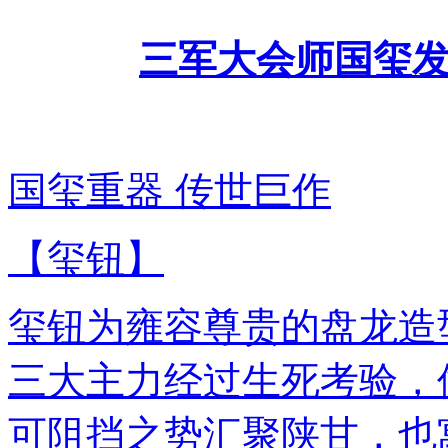
三军大会师国玺
国玺重器 传世巨作
【玺钮】
玺钮为雍容尊贵的盘龙造
三大主力经过生死考验，
可阻挡之势汇聚陕甘，也