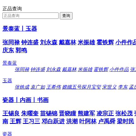
正品查询
景泰蓝丨玉器
张同禄
钟连盛
刘永森
戴嘉林
米振雄
霍铁辉
小件作
庆东
郭鸣
景泰蓝
张同禄
钟连盛
刘永森
戴嘉林
米振雄
霍铁辉
小件作品
张
玉器
张铁成
袁广如
王希伟
嫦娥五号探月宝玺
宋世义
李东
孟
瓷器丨内画丨书画
王锡良
朱曜奎
苗锡锦
晋晓瞳
熊建军
凌宗正
张松茂
南
王辉
王习三
邓白跃进
洪潮
叶阿林
卢禹舜
梁时民
瓷器