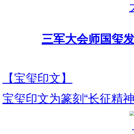
三军大会师国玺
【宝玺印文】
宝玺印文为篆刻“长征精神