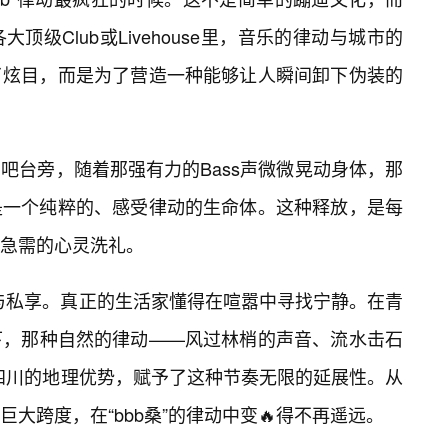
级Club或Livehouse里，音乐的律动与城市的
了炫目，而是为了营造一种能够让人瞬间卸下伪装的
吧台旁，随着那强有力的Bass声微微晃动身体，那
是一个纯粹的、感受律动的生命体。这种释放，是每
急需的心灵洗礼。
谧与私享。真正的生活家懂得在喧嚣中寻找宁静。在青
下，那种自然的律动——风过林梢的声音、流水击石
。四川的地理优势，赋予了这种节奏无限的延展性。从
大跨度，在“bbb桑”的律动中变🔥得不再遥远。