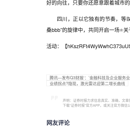
好的向往，只要你还愿意跟着城市的
四川，正以它独有的节奏，等📝
桑bbb”的旋律中，共同开启一场⭐
活动：【
hKszRFt4WyWwhC373uU
腾讯—发布Q3财报‘：’金融科技及企业服务
业绩拐点?隐现，激光雷达迎第二增长曲线
声明：证券时报力求信息真实、准确，文章
下载“证券时报”官方APP，或关注官方微
网友评论