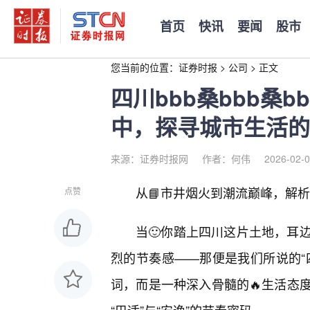
首页
快讯
要闻
股市
您当前的位置：
证券时报
>
公司
>
正文
四川bbb桑bbb桑
中，探寻城市生活的
来源：证券时报网
作者：何伟
2026-02-0
从📘市井烟火到潮流巅峰，解析四
点赞
当🙂你踏上四川这片土地，耳
烈的节奏感——那便是我们所说的“四川
词，而是一种深入骨髓的🔥生活态