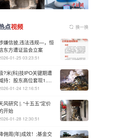
热点
视频
换一换
涉嫌信披,违法违规—，恒
信东方遭证监会立案
2026-01-25 03:23:51
极?米{科}技IPO关键期遭
减持：股东高位套现1.6
亿，市场信心承压
2026-01-24 12:16:51
天风研究 |. “十五五”定价
的开始
2026-01-28 12:30:51
降佣周{年}成效！;基金交