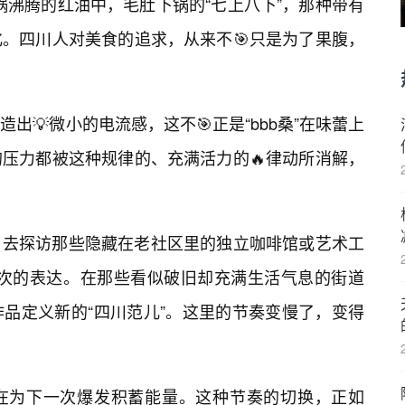
锅沸腾的红油中，毛肚下锅的“七上八下”，那种带有
。四川人对美食的追求，从来不🎯只是为了果腹，
出💡微小的电流感，这不🎯正是“bbb桑”在味蕾上
的压力都被这种规律的、充满活力的🔥律动所消解，
，去探访那些隐藏在老社区里的独立咖啡馆或艺术工
深层次的表达。在那些看似破旧却充满生活气息的街道
品定义新的“四川范儿”。这里的节奏变慢了，变得
在为下一次爆发积蓄能量。这种节奏的切换，正如