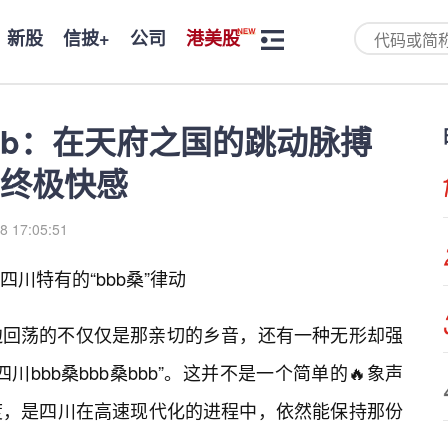
新股
信披+
公司
港美股
bbb：在天府之国的跳动脉搏
终极快感
8 17:05:51
川特有的“bbb桑”律动
边回荡的不仅仅是那亲切的乡音，还有一种无形却强
bbb桑bbb桑bbb”。这并不是一个简单的🔥象声
度，是四川在高速现代化的进程中，依然能保持那份