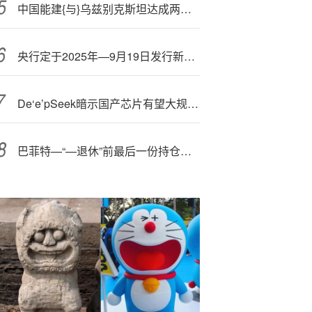
中国能建{与}乌兹别克斯坦达成两项合作
央行定于2025年—9月19日发行新疆维吾尔自治区成立70周年金银纪念币一套
De‘e’pSeek暗示国产芯片有望大规模使用
巴菲特—“—退休”前最后一份持仓报告：卖苹果，买谷歌，连续12季度净卖出