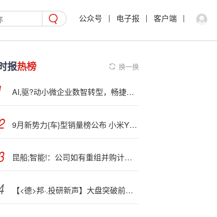
公众号
电子报
客户端
时报
热榜
换一换
AI,驱?动小微企业数智转型，畅捷通斩获数智创新与AI应用双项大奖！
9月新势力{车}型销量榜公布 小米YU7夺得榜首 SU7第三
昆船;智能!：公司如有重组并购计划，将会依据相关规定及时履行信息披露义务
【<德>邦·.投研新声】大盘突破前高，后市怎么看？