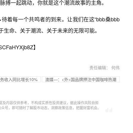
脉搏一起跳动，你就是这个潮流故事的主角。
待着每一个共鸣者的到来。让我们在这“bbb桑bbb
关于生命、关于潮流、关于未来的无限可能。
SCFaHYXjb8Z
】
责任编辑： 何伟
业务收入同比增长10%
澳媒—：<外>国品牌押注中国咖啡热潮
提及内容仅供参考，不构成实质性投资建议，据此操作风险自担
信公众号，即可随时了解股市动态，洞察政策信息，把握财富机会。