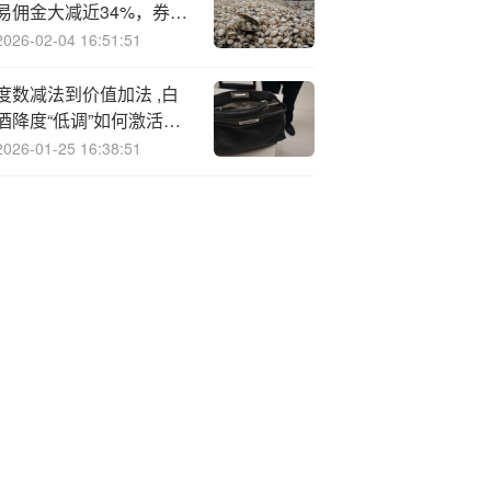
易佣金大减近34%，券商
股东们很“受伤”
2026-02-04 16:51:51
度数减法到价值加法 ,白
酒降度“低调”如何激活市
场活力
2026-01-25 16:38:51